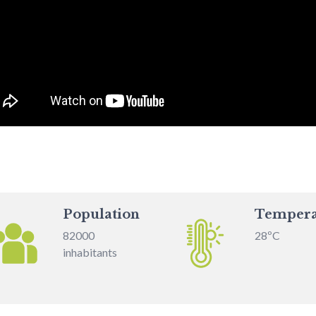
Population
Tempera
82000
28ºC
inhabitants