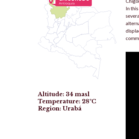
Chigor
In thi
severa
altern
displa
common
Altitude: 34 masl
Temperature: 28ºC
Region: Urabá