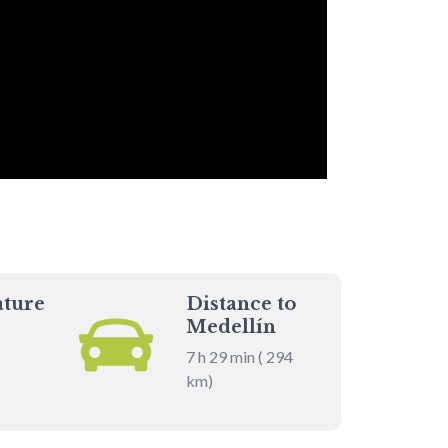
ture
Distance to
Medellín
7 h 29 min ( 294
km)