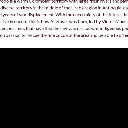
odó is a warm Colombian territory with large fresh rivers and plan
s diverse territory in the middle of the Urabá region in Antioquia, a
l years of war displacement. With the uncertainty of the future, the
ative in cocoa. This is how Acefuver was born, led by Victor Manu
ced peasants that have fled the civil and narcos war, indigenous p
 passion to rescue the fine cocoa of the area and be able to off