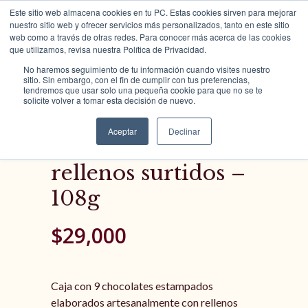
Este sitio web almacena cookies en tu PC. Estas cookies sirven para mejorar
nuestro sitio web y ofrecer servicios más personalizados, tanto en este sitio
web como a través de otras redes. Para conocer más acerca de las cookies
que utilizamos, revisa nuestra Política de Privacidad.
No haremos seguimiento de tu información cuando visites nuestro
Tienda Color Cacao
sitio. Sin embargo, con el fin de cumplir con tus preferencias,
tendremos que usar solo una pequeña cookie para que no se te
solicite volver a tomar esta decisión de nuevo.
Aceptar
Declinar
9 chocolates con
rellenos surtidos –
108g
$
29,000
Caja con 9 chocolates estampados
elaborados artesanalmente con rellenos